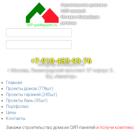
Строительство домов из
СИП-панелей
Москва и ближайщие
регионы
+7-910-483-93-76
info@sip-podklyuch.ru
г.Москва, Ленинградский проспект 37 корпус 3 ,
БЦ «Авиатор»
Главная
Проекты домов (778шт)
Проекты гаражей (240шт)
Проекты бань (95шт)
Портфолио
Цены
Контакты
Закажи строительство дома из СИП-панелей
и получи комплекс