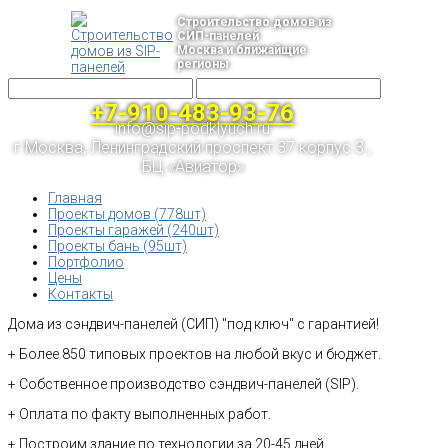
Строительство домов из
СИП-панелей
Москва и ближайщие
регионы
+7-910-483-93-76
info@sip-podklyuch.ru
г.Москва, Ленинградский проспект 37 корпус 3 ,
БЦ «Авиатор»
Главная
Проекты домов (778шт)
Проекты гаражей (240шт)
Проекты бань (95шт)
Портфолио
Цены
Контакты
Дома из сэндвич-панелей (СИП) "под ключ" с гарантией!
+ Более 850 типовых проектов на любой вкус и бюджет.
+ Собственное производство сэндвич-панелей (SIP).
+ Оплата по факту выполненных работ.
+ Построим здание по технологии за 20-45 дней.