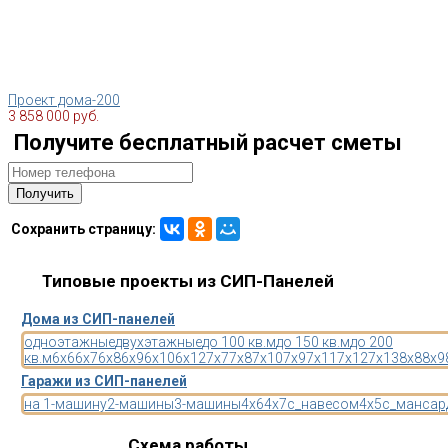
Проект дома-200
3 858 000 руб.
Получите бесплатный расчет сметы
Сохранить страницу:
Типовые проекты из СИП-Панелей
Дома из СИП-панелей
одноэтажные
двухэтажные
до 100 кв.м
до 150 кв.м
до 200
кв.м
6x6
6x7
6x8
6x9
6x10
6x12
7x7
7x8
7x10
7x9
7x11
7x12
7x13
8x8
8x9
Гаражи из СИП-панелей
на 1-машину
2-машины
3-машины
4x6
4x7
с_навесом
4x5
с_мансар
Схема работы