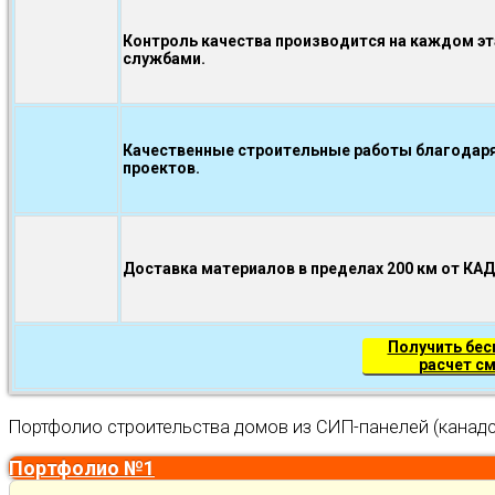
Контроль качества производится на каждом э
службами.
Качественные строительные работы благодаря
проектов.
Доставка материалов в пределах 200 км от КА
Получить бе
расчет с
Портфолио строительства домов из СИП-панелей (канадс
Портфолио №1