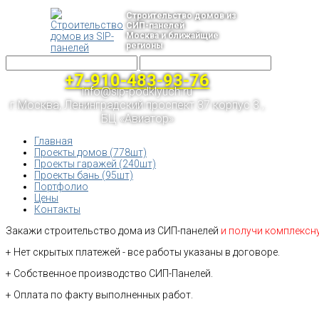
Строительство домов из
СИП-панелей
Москва и ближайщие
регионы
+7-910-483-93-76
info@sip-podklyuch.ru
г.Москва, Ленинградский проспект 37 корпус 3 ,
БЦ «Авиатор»
Главная
Проекты домов (778шт)
Проекты гаражей (240шт)
Проекты бань (95шт)
Портфолио
Цены
Контакты
Закажи строительство дома из СИП-панелей
и получи комплексн
+ Нет скрытых платежей - все работы указаны в договоре.
+ Собственное производство СИП-Панелей.
+ Оплата по факту выполненных работ.