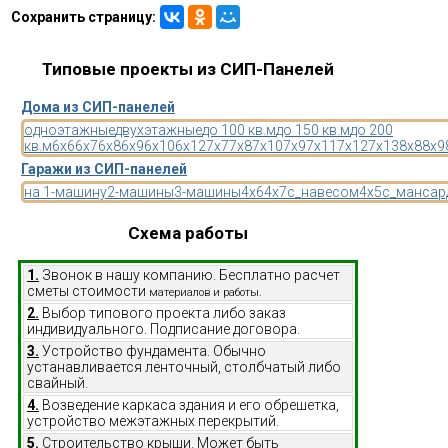
Сохранить страницу:
Типовые проекты из СИП-Панелей
Дома из СИП-панелей
одноэтажные
двухэтажные
до 100 кв.м
до 150 кв.м
до 200
кв.м
6x6
6x7
6x8
6x9
6x10
6x12
7x7
7x8
7x10
7x9
7x11
7x12
7x13
8x8
8x9
Гаражи из СИП-панелей
на 1-машину
2-машины
3-машины
4x6
4x7
с_навесом
4x5
с_мансар
Схема работы
1.
Звонок в нашу компанию. Бесплатно расчет
сметы стоимости
материалов и работы.
2.
Выбор типового проекта либо заказ
индивидуального. Подписание договора.
3.
Устройство фундамента. Обычно
устанавливается ленточный, столбчатый либо
свайный.
4.
Возведение каркаса здания и его обрешетка,
устройство межэтажных перекрытий.
5.
Строительство крыши. Может быть