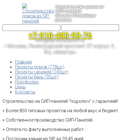
Строительство домов из
СИП-панелей
Москва и ближайщие
регионы
+7-910-483-93-76
info@sip-podklyuch.ru
г.Москва, Ленинградский проспект 37 корпус 3 ,
БЦ «Авиатор»
Главная
Проекты домов (778шт)
Проекты гаражей (240шт)
Проекты бань (95шт)
Портфолио
Цены
Контакты
Строительство из СИП-панелей "под ключ" с гарантией!
+ Более 850 типовых проектов на любой вкус и бюджет.
+ Собственное производство СИП-Панелей.
+ Оплата по факту выполненных работ.
+ Построим здание из SIP за 20-45 дней.