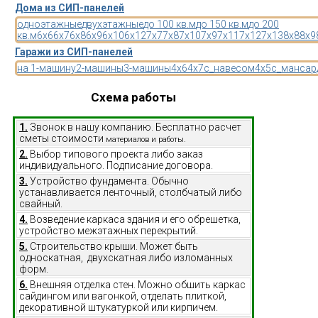
Дома из СИП-панелей
одноэтажные
двухэтажные
до 100 кв.м
до 150 кв.м
до 200
кв.м
6x6
6x7
6x8
6x9
6x10
6x12
7x7
7x8
7x10
7x9
7x11
7x12
7x13
8x8
8x9
Гаражи из СИП-панелей
на 1-машину
2-машины
3-машины
4x6
4x7
с_навесом
4x5
с_мансар
Схема работы
1.
Звонок в нашу компанию. Бесплатно расчет
сметы стоимости
материалов и работы.
2.
Выбор типового проекта либо заказ
индивидуального. Подписание договора.
3.
Устройство фундамента. Обычно
устанавливается ленточный, столбчатый либо
свайный.
4.
Возведение каркаса здания и его обрешетка,
устройство межэтажных перекрытий.
5.
Строительство крыши. Может быть
односкатная, двухскатная либо изломанных
форм.
6.
Внешняя отделка стен. Можно обшить каркас
сайдингом или вагонкой, отделать плиткой,
декоративной штукатуркой или кирпичем.