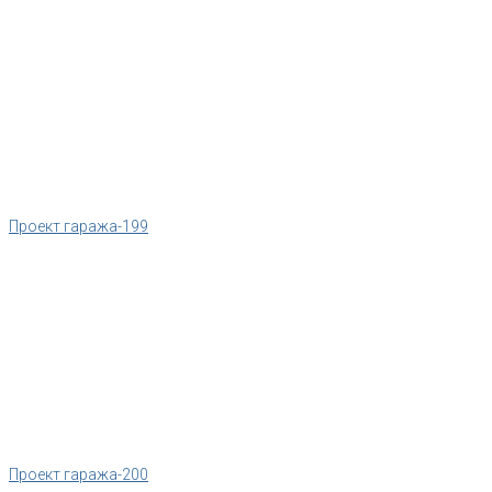
Проект гаража-199
Проект гаража-200