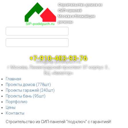
Строительство домов из
СИП-панелей
Москва и ближайщие
регионы
+7-910-483-93-76
info@sip-podklyuch.ru
г.Москва, Ленинградский проспект 37 корпус 3 ,
БЦ «Авиатор»
Главная
Проекты домов (778шт)
Проекты гаражей (240шт)
Проекты бань (95шт)
Портфолио
Цены
Контакты
Строительство из СИП-панелей "под ключ" с гарантией!