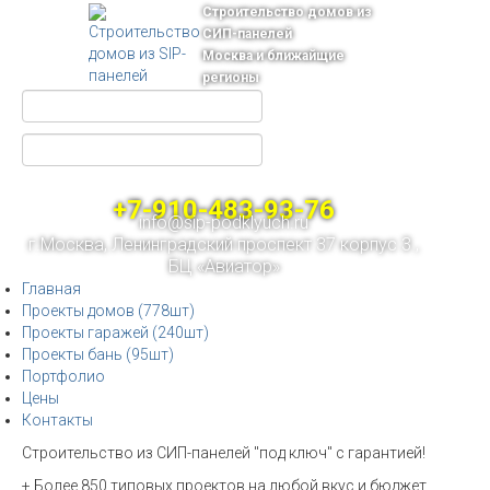
Строительство домов из
СИП-панелей
Москва и ближайщие
регионы
+7-910-483-93-76
info@sip-podklyuch.ru
г.Москва, Ленинградский проспект 37 корпус 3 ,
БЦ «Авиатор»
Главная
Проекты домов (778шт)
Проекты гаражей (240шт)
Проекты бань (95шт)
Портфолио
Цены
Контакты
Строительство из СИП-панелей "под ключ" с гарантией!
+ Более 850 типовых проектов на любой вкус и бюджет.