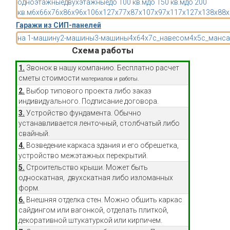
одноэтажные
двухэтажные
до 100 кв.м
до 150 кв.м
до 200
кв.м
6x6
6x7
6x8
6x9
6x10
6x12
7x7
7x8
7x10
7x9
7x11
7x12
7x13
8x8
8x
Гаражи из СИП-панелей
на 1-машину
2-машины
3-машины
4x6
4x7
с_навесом
4x5
с_манса
Схема работы
1.
Звонок в нашу компанию. Бесплатно расчет
сметы стоимости
материалов и работы.
2.
Выбор типового проекта либо заказ
индивидуального. Подписание договора.
3.
Устройство фундамента. Обычно
устанавливается ленточный, столбчатый либо
свайный.
4.
Возведение каркаса здания и его обрешетка,
устройство межэтажных перекрытий.
5.
Строительство крыши. Может быть
односкатная, двухскатная либо изломанных
форм.
6.
Внешняя отделка стен. Можно обшить каркас
сайдингом или вагонкой, отделать плиткой,
декоративной штукатуркой или кирпичем.