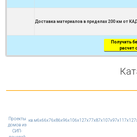
Доставка материалов в пределах 200 км от КА
Получить б
расчет
Кат
Проекты
кв.м
6x6
6x7
6x8
6x9
6x10
6x12
7x7
7x8
7x10
7x9
7x11
7x12
7
домов из
СИП-