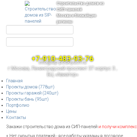
Строительство домов из
СИП-панелей
Москва и ближайщие
регионы
+7-910-483-93-76
info@sip-podklyuch.ru
г.Москва, Ленинградский проспект 37 корпус 3 ,
БЦ «Авиатор»
Главная
Проекты домов (778шт)
Проекты гаражей (240шт)
Проекты бань (95шт)
Портфолио
Цены
Контакты
Закажи строительство дома из СИП-панелей
и получи комплекс
+ Нет скрытых платежей - все работы указаны в договоре.