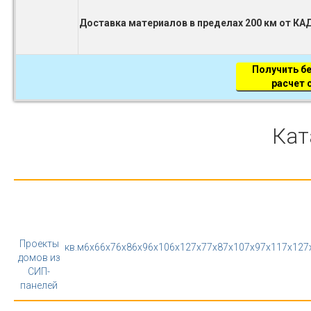
Доставка материалов в пределах 200 км от КА
Получить б
расчет
Кат
Проекты
кв.м
6x6
6x7
6x8
6x9
6x10
6x12
7x7
7x8
7x10
7x9
7x11
7x12
7
домов из
СИП-
панелей