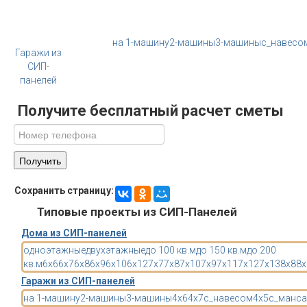
на 1-машину
2-машины
3-машины
с_навесо
Гаражи из
СИП-
панелей
Получите бесплатный расчет сметы
Сохранить страницу:
Типовые проекты из СИП-Панелей
Дома из СИП-панелей
одноэтажные
двухэтажные
до 100 кв.м
до 150 кв.м
до 200
кв.м
6x6
6x7
6x8
6x9
6x10
6x12
7x7
7x8
7x10
7x9
7x11
7x12
7x13
8x8
8x
Гаражи из СИП-панелей
на 1-машину
2-машины
3-машины
4x6
4x7
с_навесом
4x5
с_манса