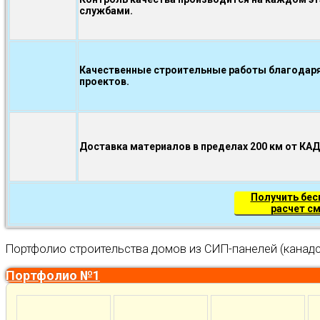
службами.
Качественные строительные работы благодаря
проектов.
Доставка материалов в пределах 200 км от КА
Получить бе
расчет с
Портфолио строительства домов из СИП-панелей (канадс
Портфолио №1