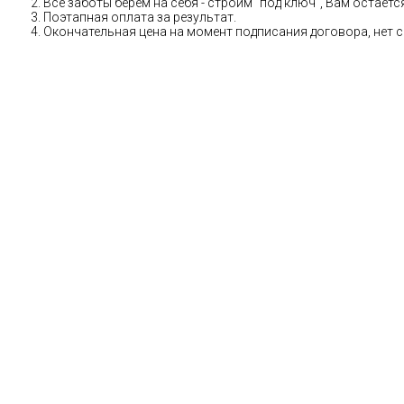
Все заботы берем на себя - строим "под ключ", Вам остае
Поэтапная оплата за результат.
Окончательная цена на момент подписания договора, нет 