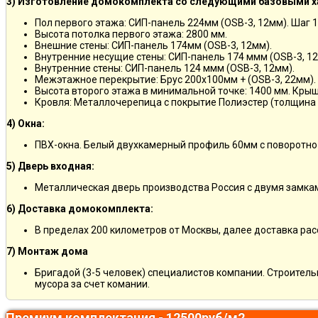
3) Изготовление домокомплекта со следующими базовыми х
Пол первого этажа: СИП-панель 224мм (OSB-3, 12мм). Шаг 
Высота потолка первого этажа: 2800 мм.
Внешние стены: СИП-панель 174мм (OSB-3, 12мм).
Внутренние несущие стены: СИП-панель 174 ммм (OSB-3, 12
Внутренние стены: СИП-панель 124 ммм (OSB-3, 12мм).
Межэтажное перекрытие: Брус 200х100мм + (OSB-3, 22мм).
Высота второго этажа в минимальной точке: 1400 мм. Крыш
Кровля: Металлочерепица с покрытие Полиэстер (толщина 
4) Окна:
ПВХ-окна. Белый двухкамерный профиль 60мм с поворотно
5) Дверь входная:
Металлическая дверь производства Россия с двумя замкам
6) Доставка домокомплекта:
В пределах 200 километров от Москвы, далее доставка ра
7) Монтаж дома
Бригадой (3-5 человек) специалистов компании. Строитель
мусора за счет комании.
Премиум комплектация - 12500руб/м2