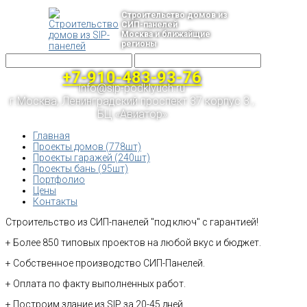
Строительство домов из
СИП-панелей
Москва и ближайщие
регионы
+7-910-483-93-76
info@sip-podklyuch.ru
г.Москва, Ленинградский проспект 37 корпус 3 ,
БЦ «Авиатор»
Главная
Проекты домов (778шт)
Проекты гаражей (240шт)
Проекты бань (95шт)
Портфолио
Цены
Контакты
Строительство из СИП-панелей "под ключ" с гарантией!
+ Более 850 типовых проектов на любой вкус и бюджет.
+ Собственное производство СИП-Панелей.
+ Оплата по факту выполненных работ.
+ Построим здание из SIP за 20-45 дней.