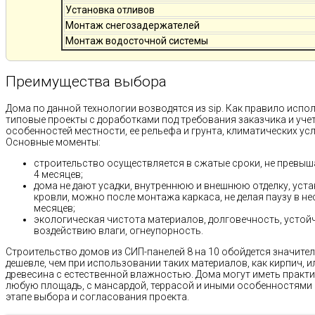
Установка отливов
Монтаж снегозадержателей
Монтаж водосточной системы
Преимущества выбора
Дома по данной технологии возводятся из sip. Как правило испо
типовые проекты с доработками под требования заказчика и уче
особенностей местности, ее рельефа и грунта, климатических ус
Основные моменты:
строительство осуществляется в сжатые сроки, не превыш
4 месяцев;
дома не дают усадки, внутреннюю и внешнюю отделку, уст
кровли, можно после монтажа каркаса, не делая паузу в н
месяцев;
экологическая чистота материалов, долговечность, устой
воздействию влаги, огнеупорность.
Строительство домов из СИП-панелей 8 на 10 обойдется значите
дешевле, чем при использовании таких материалов, как кирпич, и
древесина с естественной влажностью. Дома могут иметь практ
любую площадь, с мансардой, террасой и иными особенностями 
этапе выбора и согласования проекта.