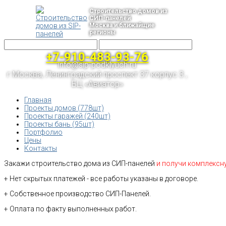
Строительство домов из
СИП-панелей
Москва и ближайщие
регионы
+7-910-483-93-76
info@sip-podklyuch.ru
г.Москва, Ленинградский проспект 37 корпус 3 ,
БЦ «Авиатор»
Главная
Проекты домов (778шт)
Проекты гаражей (240шт)
Проекты бань (95шт)
Портфолио
Цены
Контакты
Закажи строительство дома из СИП-панелей
и получи комплексн
+ Нет скрытых платежей - все работы указаны в договоре.
+ Собственное производство СИП-Панелей.
+ Оплата по факту выполненных работ.