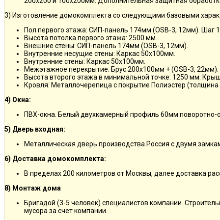
200х200 и 100х200мм. Дополнительная защитная обработка
3) Изготовление домокомплекта со следующими базовыми харак
Пол первого этажа: СИП-панель 174мм (OSB-3, 12мм). Шаг 
Высота потолка первого этажа: 2500 мм.
Внешние стены: СИП-панель 174мм (OSB-3, 12мм).
Внутренние несущие стены: Каркас 50х100мм.
Внутренние стены: Каркас 50х100мм.
Межэтажное перекрытие: Брус 200х100мм + (OSB-3, 22мм).
Высота второго этажа в минимальной точке: 1250 мм. Кры
Кровля: Металлочерепица с покрытие Полиэстер (толщина 
4) Окна:
ПВХ-окна. Белый двухкамерный профиль 60мм поворотно-о
5) Дверь входная:
Металлическая дверь производства Россия с двумя замкам
6) Доставка домокомплекта:
В пределах 200 километров от Москвы, далее доставка ра
8) Монтаж дома
Бригадой (3-5 человек) специалистов компании. Строитель
мусора за счет компании.