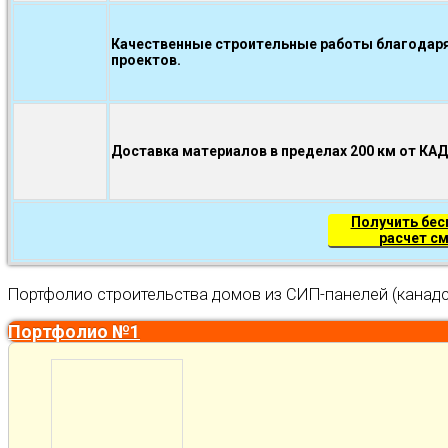
Качественные строительные работы благодаря
проектов.
Доставка материалов в пределах 200 км от КА
Получить бе
расчет с
Портфолио строительства домов из СИП-панелей (канадс
Портфолио №1