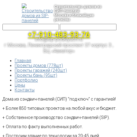
Строительство домов из
СИП-панелей
Москва и ближайщие
регионы
+7-910-483-93-76
info@sip-podklyuch.ru
г.Москва, Ленинградский проспект 37 корпус 3 ,
БЦ «Авиатор»
Главная
Проекты домов (778шт)
Проекты гаражей (240шт)
Проекты бань (95шт)
Портфолио
Цены
Контакты
Дома из сэндвич-панелей (СИП) "под ключ" с гарантией!
+ Более 850 типовых проектов на любой вкус и бюджет.
+ Собственное производство сэндвич-панелей (SIP).
+ Оплата по факту выполненных работ.
+ Построим здание по технологии за 20-45 дней.