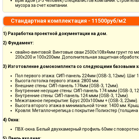
Бригадой (3-5 человек) специалистов компании. Строитель
мусора за счет компании.
Стандартная комплектация - 11500руб/м2
1) Разработка проектной документации на дом.
2) Фундамент:
свайно-винтовой: Винтовые сваи 2500х108х4мм грунт по м
200х200 и 100х200мм. Дополнительная защитная обработка
3) Изготовление домокомплекта со следующими базовыми х
Пол первого этажа: СИП-панель 224мм (OSB-3, 12мм). Шаг 
Высота потолка первого этажа: 2800 мм.
Внешние стены: СИП-панель 174мм (OSB-3, 12мм).
Внутренние несущие стены: СИП-панель 174 ммм (OSB-3, 12
Внутренние стены: СИП-панель 124 ммм (OSB-3, 12мм).
Межэтажное перекрытие: Брус 200х100мм + (OSB-3, 22мм).
Высота второго этажа в минимальной точке: 1400 мм. Крыш
Кровля: Металлочерепица с покрытие Полиэстер (толщина 
4) Окна:
ПВХ-окна. Белый двухкамерный профиль 60мм с поворотно
5) Дверь входная: