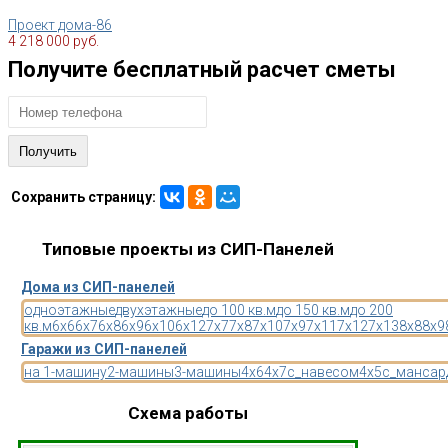
Проект дома-86
4 218 000 руб.
Получите бесплатный расчет сметы
Сохранить страницу:
Типовые проекты из СИП-Панелей
Дома из СИП-панелей
одноэтажные
двухэтажные
до 100 кв.м
до 150 кв.м
до 200
кв.м
6x6
6x7
6x8
6x9
6x10
6x12
7x7
7x8
7x10
7x9
7x11
7x12
7x13
8x8
8x9
Гаражи из СИП-панелей
на 1-машину
2-машины
3-машины
4x6
4x7
с_навесом
4x5
с_мансар
Схема работы