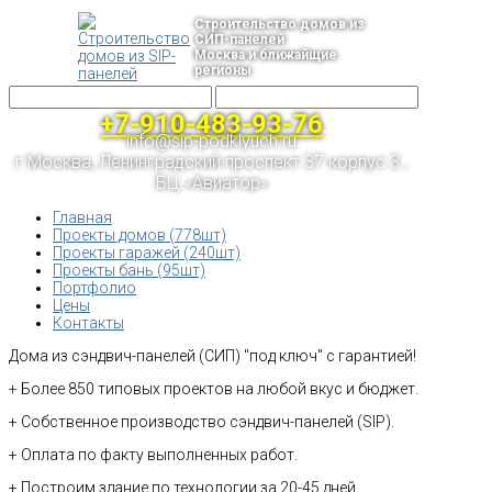
Строительство домов из
СИП-панелей
Москва и ближайщие
регионы
+7-910-483-93-76
info@sip-podklyuch.ru
г.Москва, Ленинградский проспект 37 корпус 3 ,
БЦ «Авиатор»
Главная
Проекты домов (778шт)
Проекты гаражей (240шт)
Проекты бань (95шт)
Портфолио
Цены
Контакты
Дома из сэндвич-панелей (СИП) "под ключ" с гарантией!
+ Более 850 типовых проектов на любой вкус и бюджет.
+ Собственное производство сэндвич-панелей (SIP).
+ Оплата по факту выполненных работ.
+ Построим здание по технологии за 20-45 дней.