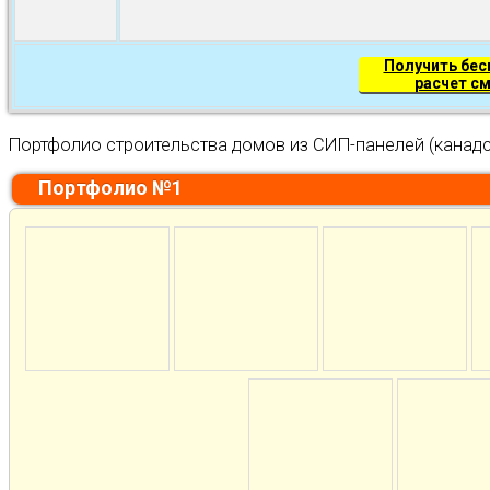
Получить бе
расчет с
Портфолио строительства домов из СИП-панелей (канадс
Портфолио №1