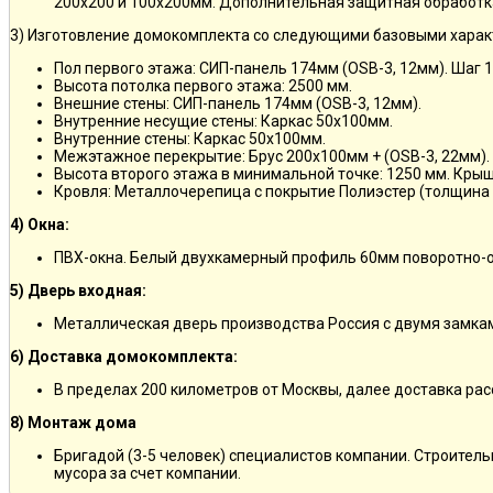
200х200 и 100х200мм. Дополнительная защитная обработка
3) Изготовление домокомплекта со следующими базовыми харак
Пол первого этажа: СИП-панель 174мм (OSB-3, 12мм). Шаг 
Высота потолка первого этажа: 2500 мм.
Внешние стены: СИП-панель 174мм (OSB-3, 12мм).
Внутренние несущие стены: Каркас 50х100мм.
Внутренние стены: Каркас 50х100мм.
Межэтажное перекрытие: Брус 200х100мм + (OSB-3, 22мм).
Высота второго этажа в минимальной точке: 1250 мм. Кры
Кровля: Металлочерепица с покрытие Полиэстер (толщина 
4) Окна:
ПВХ-окна. Белый двухкамерный профиль 60мм поворотно-о
5) Дверь входная:
Металлическая дверь производства Россия с двумя замкам
6) Доставка домокомплекта:
В пределах 200 километров от Москвы, далее доставка ра
8) Монтаж дома
Бригадой (3-5 человек) специалистов компании. Строитель
мусора за счет компании.