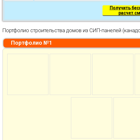
Получить бе
расчет с
Портфолио строительства домов из СИП-панелей (канадс
Портфолио №1