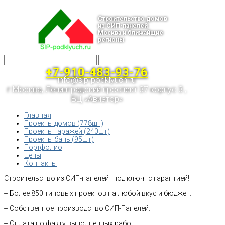
Строительство домов
из СИП-панелей
Москва и ближайщие
регионы
+7-910-483-93-76
info@sip-podklyuch.ru
г.Москва, Ленинградский проспект 37 корпус 3 ,
БЦ «Авиатор»
Главная
Проекты домов (778шт)
Проекты гаражей (240шт)
Проекты бань (95шт)
Портфолио
Цены
Контакты
Строительство из СИП-панелей "под ключ" с гарантией!
+ Более 850 типовых проектов на любой вкус и бюджет.
+ Собственное производство СИП-Панелей.
+ Оплата по факту выполненных работ.