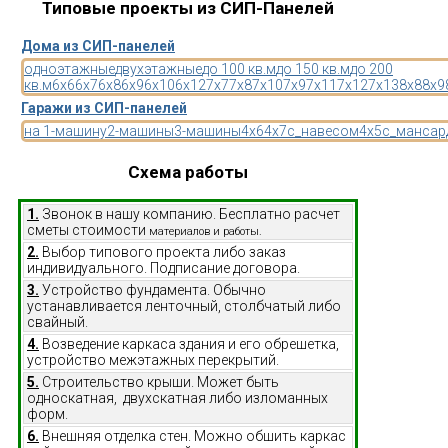
Типовые проекты из СИП-Панелей
Дома из СИП-панелей
одноэтажные
двухэтажные
до 100 кв.м
до 150 кв.м
до 200
кв.м
6x6
6x7
6x8
6x9
6x10
6x12
7x7
7x8
7x10
7x9
7x11
7x12
7x13
8x8
8x9
Гаражи из СИП-панелей
на 1-машину
2-машины
3-машины
4x6
4x7
с_навесом
4x5
с_мансар
Схема работы
1.
Звонок в нашу компанию. Бесплатно расчет
сметы стоимости
материалов и работы.
2.
Выбор типового проекта либо заказ
индивидуального. Подписание договора.
3.
Устройство фундамента. Обычно
устанавливается ленточный, столбчатый либо
свайный.
4.
Возведение каркаса здания и его обрешетка,
устройство межэтажных перекрытий.
5.
Строительство крыши. Может быть
односкатная, двухскатная либо изломанных
форм.
6.
Внешняя отделка стен. Можно обшить каркас