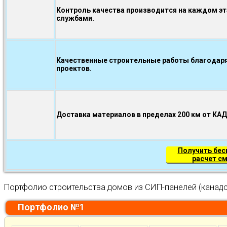
Контроль качества производится на каждом э
службами.
Качественные строительные работы благодаря
проектов.
Доставка материалов в пределах 200 км от КА
Получить бе
расчет с
Портфолио строительства домов из СИП-панелей (канадс
Портфолио №1