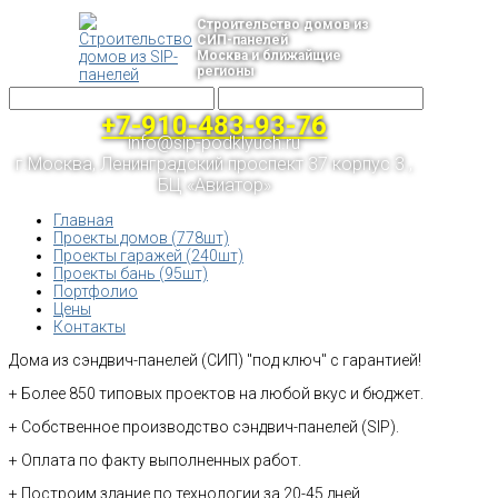
Строительство домов из
СИП-панелей
Москва и ближайщие
регионы
+7-910-483-93-76
info@sip-podklyuch.ru
г.Москва, Ленинградский проспект 37 корпус 3 ,
БЦ «Авиатор»
Главная
Проекты домов (778шт)
Проекты гаражей (240шт)
Проекты бань (95шт)
Портфолио
Цены
Контакты
Дома из сэндвич-панелей (СИП) "под ключ" с гарантией!
+ Более 850 типовых проектов на любой вкус и бюджет.
+ Собственное производство сэндвич-панелей (SIP).
+ Оплата по факту выполненных работ.
+ Построим здание по технологии за 20-45 дней.