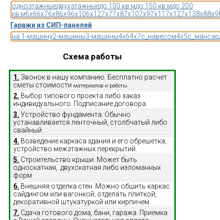
одноэтажные
двухэтажные
до 100 кв.м
до 150 кв.м
до 200
кв.м
6x6
6x7
6x8
6x9
6x10
6x12
7x7
7x8
7x10
7x9
7x11
7x12
7x13
8x8
8x9
Гаражи из СИП-панелей
на 1-машину
2-машины
3-машины
4x6
4x7
с_навесом
4x5
с_мансар
Схема работы
1.
Звонок в нашу компанию. Бесплатно расчет
сметы стоимости
материалов и работы.
2.
Выбор типового проекта либо заказ
индивидуального. Подписание договора.
3.
Устройство фундамента. Обычно
устанавливается ленточный, столбчатый либо
свайный.
4.
Возведение каркаса здания и его обрешетка,
устройство межэтажных перекрытий.
5.
Строительство крыши. Может быть
односкатная, двухскатная либо изломанных
форм.
6.
Внешняя отделка стен. Можно обшить каркас
сайдингом или вагонкой, отделать плиткой,
декоративной штукатуркой или кирпичем.
7.
Сдача готового дома, бани, гаража. Приемка