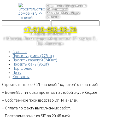
Строительство домов из
СИП-панелей
Москва и ближайщие
регионы
+7-910-483-93-76
info@sip-podklyuch.ru
г.Москва, Ленинградский проспект 37 корпус 3 ,
БЦ «Авиатор»
Главная
Проекты домов (778шт)
Проекты гаражей (240шт)
Проекты бань (95шт)
Портфолио
Цены
Контакты
Строительство из СИП-панелей "под ключ" с гарантией!
+ Более 850 типовых проектов на любой вкус и бюджет.
+ Собственное производство СИП-Панелей.
+ Оплата по факту выполненных работ.
+ Построим здание из SIP за 20-45 дней.