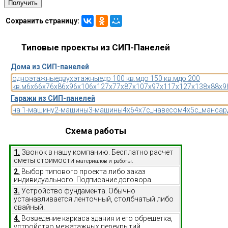
Сохранить страницу:
Типовые проекты из СИП-Панелей
Дома из СИП-панелей
одноэтажные
двухэтажные
до 100 кв.м
до 150 кв.м
до 200
кв.м
6x6
6x7
6x8
6x9
6x10
6x12
7x7
7x8
7x10
7x9
7x11
7x12
7x13
8x8
8x9
Гаражи из СИП-панелей
на 1-машину
2-машины
3-машины
4x6
4x7
с_навесом
4x5
с_мансар
Схема работы
1.
Звонок в нашу компанию. Бесплатно расчет
сметы стоимости
материалов и работы.
2.
Выбор типового проекта либо заказ
индивидуального. Подписание договора.
3.
Устройство фундамента. Обычно
устанавливается ленточный, столбчатый либо
свайный.
4.
Возведение каркаса здания и его обрешетка,
устройство межэтажных перекрытий.