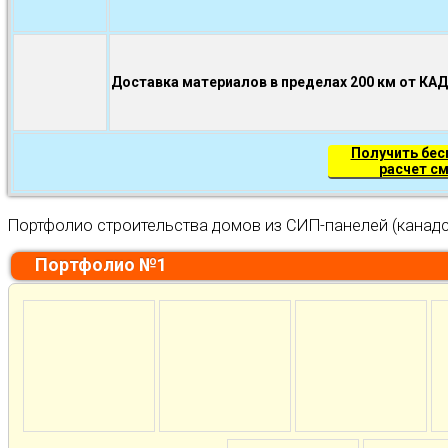
Доставка материалов в пределах 200 км от КА
Получить бе
расчет с
Портфолио строительства домов из СИП-панелей (канадс
Портфолио №1