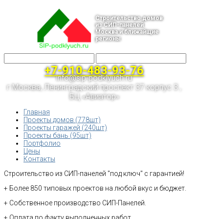
Строительство домов
из СИП-панелей
Москва и ближайщие
регионы
+7-910-483-93-76
info@sip-podklyuch.ru
г.Москва, Ленинградский проспект 37 корпус 3 ,
БЦ «Авиатор»
Главная
Проекты домов (778шт)
Проекты гаражей (240шт)
Проекты бань (95шт)
Портфолио
Цены
Контакты
Строительство из СИП-панелей "под ключ" с гарантией!
+ Более 850 типовых проектов на любой вкус и бюджет.
+ Собственное производство СИП-Панелей.
+ Оплата по факту выполненных работ.