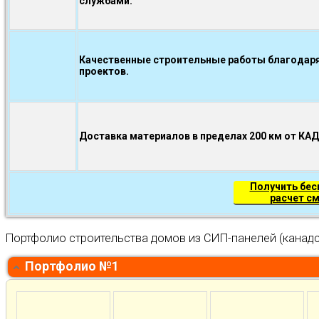
службами.
Качественные строительные работы благодаря
проектов.
Доставка материалов в пределах 200 км от КА
Получить бе
расчет с
Портфолио строительства домов из СИП-панелей (канадс
Портфолио №1