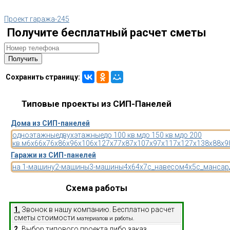
Проект гаража-245
Получите бесплатный расчет сметы
Сохранить страницу:
Типовые проекты из СИП-Панелей
Дома из СИП-панелей
одноэтажные
двухэтажные
до 100 кв.м
до 150 кв.м
до 200
кв.м
6x6
6x7
6x8
6x9
6x10
6x12
7x7
7x8
7x10
7x9
7x11
7x12
7x13
8x8
8x9
Гаражи из СИП-панелей
на 1-машину
2-машины
3-машины
4x6
4x7
с_навесом
4x5
с_мансар
Схема работы
1.
Звонок в нашу компанию. Бесплатно расчет
сметы стоимости
материалов и работы.
2.
Выбор типового проекта либо заказ