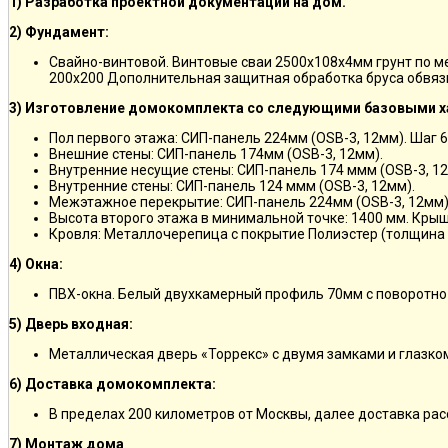
1) Разработка проектной документации на дом.
2) Фундамент:
Свайно-винтовой. Винтовые сваи 2500х108х4мм грунт по 
200х200 Дополнительная защитная обработка бруса обвяз
3) Изготовление домокомплекта со следующими базовыми х
Пол первого этажа: СИП-панель 224мм (OSB-3, 12мм). Шаг 6
Внешние стены: СИП-панель 174мм (OSB-3, 12мм).
Внутренние несущие стены: СИП-панель 174 ммм (OSB-3, 12
Внутренние стены: СИП-панель 124 ммм (OSB-3, 12мм).
Межэтажное перекрытие: СИП-панель 224мм (OSB-3, 12мм)
Высота второго этажа в минимальной точке: 1400 мм. Крыш
Кровля: Металлочерепица с покрытие Полиэстер (толщина 
4) Окна:
ПВХ-окна. Белый двухкамерный профиль 70мм с поворотно
5) Дверь входная:
Металлическая дверь «Торрекс» с двумя замками и глазко
6) Доставка домокомплекта:
В пределах 200 километров от Москвы, далее доставка ра
7) Монтаж дома