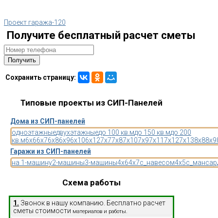
Проект гаража-120
Получите бесплатный расчет сметы
Сохранить страницу:
Типовые проекты из СИП-Панелей
Дома из СИП-панелей
одноэтажные
двухэтажные
до 100 кв.м
до 150 кв.м
до 200
кв.м
6x6
6x7
6x8
6x9
6x10
6x12
7x7
7x8
7x10
7x9
7x11
7x12
7x13
8x8
8x9
Гаражи из СИП-панелей
на 1-машину
2-машины
3-машины
4x6
4x7
с_навесом
4x5
с_мансар
Схема работы
1.
Звонок в нашу компанию. Бесплатно расчет
сметы стоимости
материалов и работы.