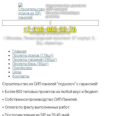
Строительство домов из
СИП-панелей
Москва и ближайщие
регионы
+7-910-483-93-76
info@sip-podklyuch.ru
г.Москва, Ленинградский проспект 37 корпус 3 ,
БЦ «Авиатор»
Главная
Проекты домов (778шт)
Проекты гаражей (240шт)
Проекты бань (95шт)
Портфолио
Цены
Контакты
Строительство из СИП-панелей "под ключ" с гарантией!
+ Более 850 типовых проектов на любой вкус и бюджет.
+ Собственное производство СИП-Панелей.
+ Оплата по факту выполненных работ.
+ Построим здание из SIP за 20-45 дней.