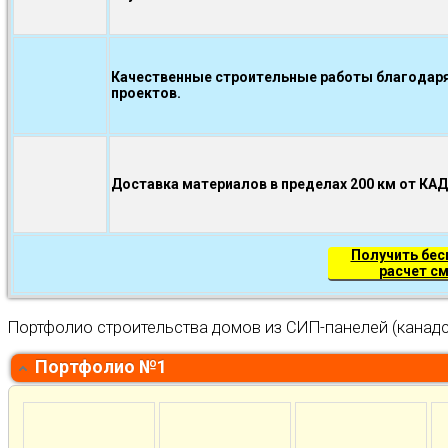
Качественные строительные работы благодаря
проектов.
Доставка материалов в пределах 200 км от КА
Получить бе
расчет с
Портфолио строительства домов из СИП-панелей (канадс
Портфолио №1