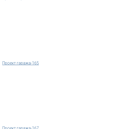
Проект гаража-165
Проект гаража-167