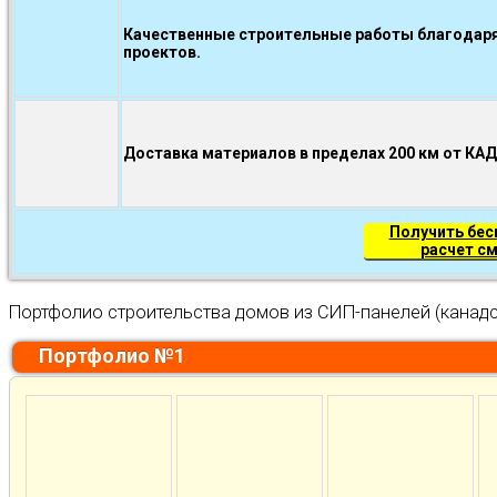
Качественные строительные работы благодаря
проектов.
Доставка материалов в пределах 200 км от КА
Получить бе
расчет с
Портфолио строительства домов из СИП-панелей (канадс
Портфолио №1