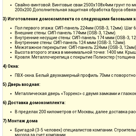
Свайно-винтовой. Винтовые сваи 2500х108х4мм грунт по 
200х200 Дополнительная защитная обработка бруса обвяз
3) Изготовление домокомплекта со следующими базовыми х
Пол первого этажа: СИП-панель 224мм (OSB-3, 12мм). Шаг 6
Внешние стены: СИП-панель 174мм (OSB-3, 12мм).
Внутренние несущие стены: СИП-панель 174 ммм (OSB-3, 12
Внутренние стены: СИП-панель 124 ммм (OSB-3, 12мм).
Межэтажное перекрытие: СИП-панель 224мм (OSB-3, 12мм)
Высота второго этажа в минимальной точке: 1400 мм. Крыш
Кровля: Металлочерепица с покрытие Полиэстер (толщина 
4) Окна:
ПВХ-окна. Белый двухкамерный профиль 70мм с поворотно
5) Дверь входная:
Металлическая дверь «Торрекс» с двумя замками и глазко
6) Доставка домокомплекта:
В пределах 200 километров от Москвы, далее доставка ра
7) Монтаж дома
Бригадой (3-5 человек) специалистов компании. Строитель
мусора за счет компании.