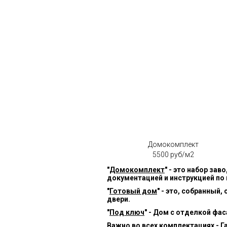
Домокомплект
5500 руб/м2
"
Домокомплект
" - это набор за
документацией и инструкцией по
"
Готовый дом
" - это, собранный
двери.
"
Под ключ
" - Дом с отделкой фа
Важно во всех комплектациях - Г