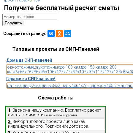
Проект гаража-169
Получите бесплатный расчет сметы
Сохранить страницу:
Типовые проекты из СИП-Панелей
Дома из СИП-панелей
одноэтажные
двухэтажные
до 100 кв.м
до 150 кв.м
до 200
кв.м
6x6
6x7
6x8
6x9
6x10
6x12
7x7
7x8
7x10
7x9
7x11
7x12
7x13
8x8
8x9
Гаражи из СИП-панелей
на 1-машину
2-машины
3-машины
4x6
4x7
с_навесом
4x5
с_мансар
Схема работы
1.
Звонок в нашу компанию. Бесплатно расчет
сметы стоимости
материалов и работы.
2.
Выбор типового проекта либо заказ
индивидуального. Подписание договора.
3.
Устройство фундамента. Обычно