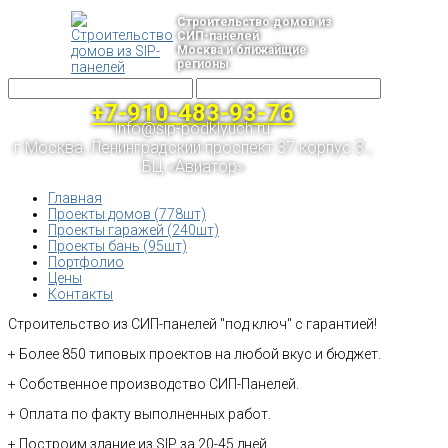
Строительство домов из
СИП-панелей
Москва и ближайщие
регионы
+7-910-483-93-76
info@sip-podklyuch.ru
г.Москва, Ленинградский проспект 37 корпус 3 ,
БЦ «Авиатор»
Главная
Проекты домов (778шт)
Проекты гаражей (240шт)
Проекты бань (95шт)
Портфолио
Цены
Контакты
Строительство из СИП-панелей "под ключ" с гарантией!
+ Более 850 типовых проектов на любой вкус и бюджет.
+ Собственное производство СИП-Панелей.
+ Оплата по факту выполненных работ.
+ Построим здание из SIP за 20-45 дней.