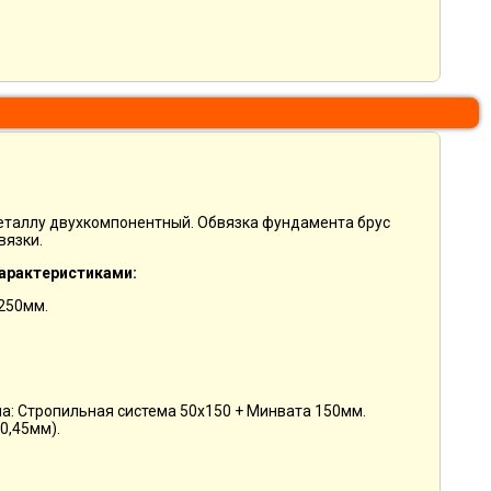
металлу двухкомпонентный. Обвязка фундамента брус
вязки.
арактеристиками:
1250мм.
ша: Стропильная система 50х150 + Минвата 150мм.
0,45мм).