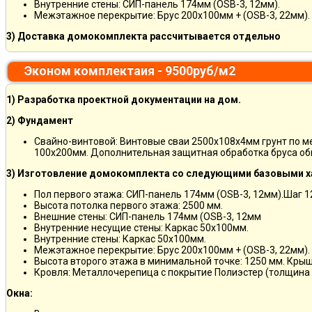
Внутренние стены: СИП-панель 174мм (OSB-3, 12мм).
Межэтажное перекрытие: Брус 200х100мм + (OSB-3, 22мм).
3) Доставка домокомплекта рассчитывается отдельно
Эконом комплектаия - 9500руб/м2
1) Разработка проектной документации на дом.
2) Фундамент
Свайно-винтовой: Винтовые сваи 2500х108х4мм грунт по 
100х200мм. Дополнительная защитная обработка бруса об
3) Изготовление домокомплекта со следующими базовыми х
Пол первого этажа: СИП-панель 174мм (OSB-3, 12мм).Шаг 
Высота потолка первого этажа: 2500 мм.
Внешние стены: СИП-панель 174мм (OSB-3, 12мм
Внутренние несущие стены: Каркас 50х100мм.
Внутренние стены: Каркас 50х100мм.
Межэтажное перекрытие: Брус 200х100мм + (OSB-3, 22мм).
Высота второго этажа в минимальной точке: 1250 мм. Кры
Кровля: Металлочерепица с покрытие Полиэстер (толщина 
Окна: