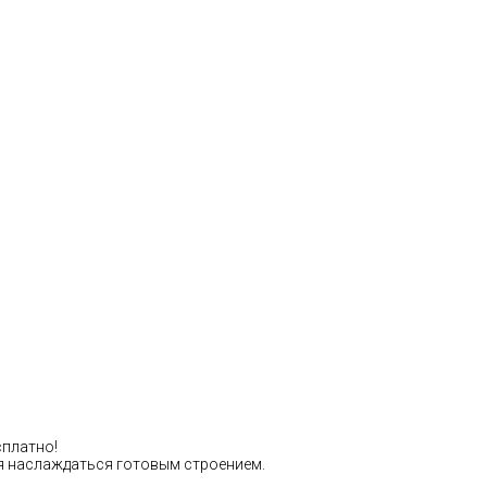
Расчет стоимости
сплатно!
тся наслаждаться готовым строением.