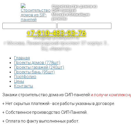
Строительство домов из
СИП-панелей
Москва и ближайщие
регионы
+7-910-483-93-76
info@sip-podklyuch.ru
г.Москва, Ленинградский проспект 37 корпус 3 ,
БЦ «Авиатор»
Главная
Проекты домов (778шт)
Проекты гаражей (240шт)
Проекты бань (95шт)
Портфолио
Цены
Контакты
Закажи строительство дома из СИП-панелей
и получи комплексн
+ Нет скрытых платежей - все работы указаны в договоре.
+ Собственное производство СИП-Панелей.
+ Оплата по факту выполненных работ.