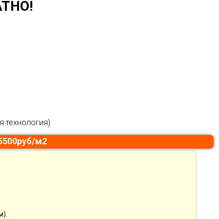
ТНО!
я технология)
5500руб/м2
м).