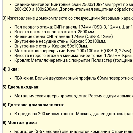
Свайно-винтовой: Винтовые сваи 2500х108х4мм грунт по 
200х200 и 100х200мм. Дополнительная защитная обработка
3) Изготовление домокомплекта со следующими базовыми харак
Пол первого этажа: СИП-панель 174мм (OSB-3, 12мм). Шаг 
Высота потолка первого этажа: 2500 мм.
Внешние стены: СИП-панель 174мм (OSB-3, 12мм).
Внутренние несущие стены: Каркас 50х100мм.
Внутренние стены: Каркас 50х100мм.
Межэтажное перекрытие: Брус 200х100мм + (OSB-3, 22мм).
Высота второго этажа в минимальной точке: 1250 мм. Кры
Кровля: Металлочерепица с покрытие Полиэстер (толщина 
4) Окна:
ПВХ-окна. Белый двухкамерный профиль 60мм поворотно-о
5) Дверь входная:
Металлическая дверь производства Россия с двумя замкам
6) Доставка домокомплекта:
В пределах 200 километров от Москвы, далее доставка ра
8) Монтаж дома
Бригадой (3-5 человек) специалистов компании. Строитель