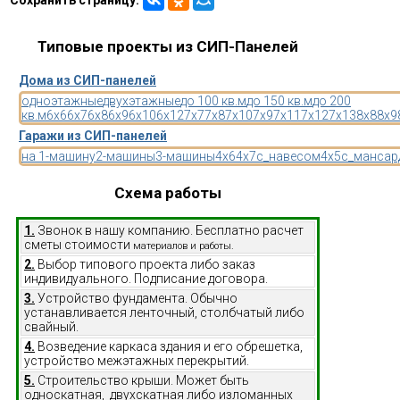
Типовые проекты из СИП-Панелей
Дома из СИП-панелей
одноэтажные
двухэтажные
до 100 кв.м
до 150 кв.м
до 200
кв.м
6x6
6x7
6x8
6x9
6x10
6x12
7x7
7x8
7x10
7x9
7x11
7x12
7x13
8x8
8x9
Гаражи из СИП-панелей
на 1-машину
2-машины
3-машины
4x6
4x7
с_навесом
4x5
с_мансар
Схема работы
1.
Звонок в нашу компанию. Бесплатно расчет
сметы стоимости
материалов и работы.
2.
Выбор типового проекта либо заказ
индивидуального. Подписание договора.
3.
Устройство фундамента. Обычно
устанавливается ленточный, столбчатый либо
свайный.
4.
Возведение каркаса здания и его обрешетка,
устройство межэтажных перекрытий.
5.
Строительство крыши. Может быть
односкатная, двухскатная либо изломанных