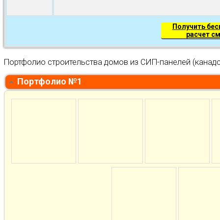
Получить бе
расчет с
Портфолио строительства домов из СИП-панелей (канадс
Портфолио №1