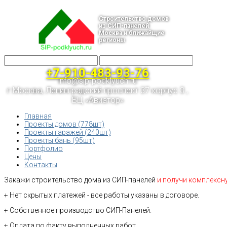
Строительство домов
из СИП-панелей
Москва и ближайщие
регионы
+7-910-483-93-76
info@sip-podklyuch.ru
г.Москва, Ленинградский проспект 37 корпус 3 ,
БЦ «Авиатор»
Главная
Проекты домов (778шт)
Проекты гаражей (240шт)
Проекты бань (95шт)
Портфолио
Цены
Контакты
Закажи строительство дома из СИП-панелей
и получи комплексн
+ Нет скрытых платежей - все работы указаны в договоре.
+ Собственное производство СИП-Панелей.
+ Оплата по факту выполненных работ.