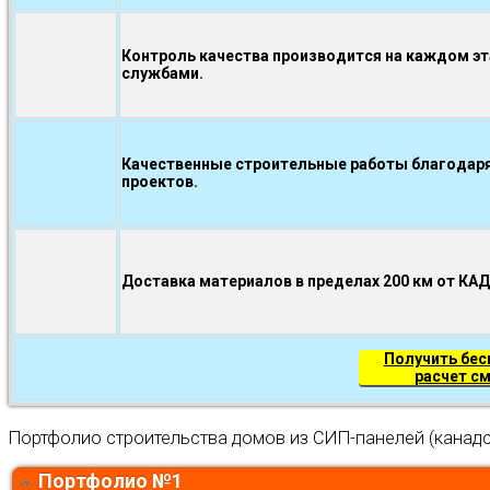
Контроль качества производится на каждом э
службами.
Качественные строительные работы благодаря
проектов.
Доставка материалов в пределах 200 км от КА
Получить бе
расчет с
Портфолио строительства домов из СИП-панелей (канадс
Портфолио №1