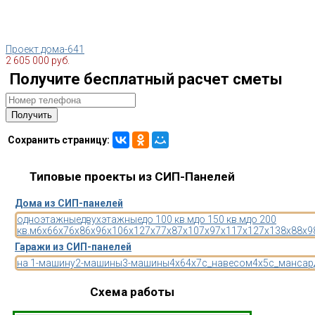
Проект дома-641
2 605 000 руб.
Получите бесплатный расчет сметы
Сохранить страницу:
Типовые проекты из СИП-Панелей
Дома из СИП-панелей
одноэтажные
двухэтажные
до 100 кв.м
до 150 кв.м
до 200
кв.м
6x6
6x7
6x8
6x9
6x10
6x12
7x7
7x8
7x10
7x9
7x11
7x12
7x13
8x8
8x9
Гаражи из СИП-панелей
на 1-машину
2-машины
3-машины
4x6
4x7
с_навесом
4x5
с_мансар
Схема работы