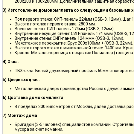
200х200 и 100х200мм. Дополнительная защитная обработка
3) Изготовление домокомплекта со следующими базовыми х
Пол первого этажа: СИП-панель 224мм (OSB-3, 12мм). Шаг 
Высота потолка первого этажа: 2800 мм.
Внешние стены: СИП-панель 174мм (OSB-3, 12мм).
Внутренние несущие стены: СИП-панель 174 ммм (OSB-3, 12
Внутренние стены: СИП-панель 124 ммм (OSB-3, 12мм).
Межэтажное перекрытие: Брус 200х100мм + (OSB-3, 22мм).
Высота второго этажа в минимальной точке: 1400 мм. Крыш
Кровля: Металлочерепица с покрытие Полиэстер (толщина 
4) Окна:
ПВХ-окна. Белый двухкамерный профиль 60мм с поворотно
5) Дверь входная:
Металлическая дверь производства Россия с двумя замкам
6) Доставка домокомплекта:
В пределах 200 километров от Москвы, далее доставка ра
7) Монтаж дома
Бригадой (3-5 человек) специалистов компании. Строитель
мусора за счет комании.