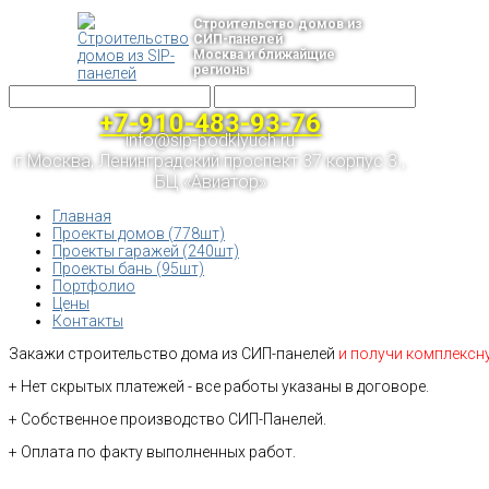
Строительство домов из
СИП-панелей
Москва и ближайщие
регионы
+7-910-483-93-76
info@sip-podklyuch.ru
г.Москва, Ленинградский проспект 37 корпус 3 ,
БЦ «Авиатор»
Главная
Проекты домов (778шт)
Проекты гаражей (240шт)
Проекты бань (95шт)
Портфолио
Цены
Контакты
Закажи строительство дома из СИП-панелей
и получи комплексн
+ Нет скрытых платежей - все работы указаны в договоре.
+ Собственное производство СИП-Панелей.
+ Оплата по факту выполненных работ.