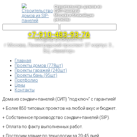
Строительство домов из
СИП-панелей
Москва и ближайщие
регионы
+7-910-483-93-76
info@sip-podklyuch.ru
г.Москва, Ленинградский проспект 37 корпус 3 ,
БЦ «Авиатор»
Главная
Проекты домов (778шт)
Проекты гаражей (240шт)
Проекты бань (95шт)
Портфолио
Цены
Контакты
Дома из сэндвич-панелей (СИП) "под ключ" с гарантией!
+ Более 850 типовых проектов на любой вкус и бюджет.
+ Собственное производство сэндвич-панелей (SIP).
+ Оплата по факту выполненных работ.
+ Построим здание по технологии за 20-45 дней.