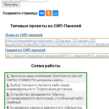
Сохранить страницу:
Типовые проекты из СИП-Панелей
Дома из СИП-панелей
одноэтажные
двухэтажные
до 100 кв.м
до 150 кв.м
до 200
кв.м
6x6
6x7
6x8
6x9
6x10
6x12
7x7
7x8
7x10
7x9
7x11
7x12
7x13
8x8
8x9
Гаражи из СИП-панелей
на 1-машину
2-машины
3-машины
4x6
4x7
с_навесом
4x5
с_мансар
Схема работы
1.
Звонок в нашу компанию. Бесплатно расчет
сметы стоимости
материалов и работы.
2.
Выбор типового проекта либо заказ
индивидуального. Подписание договора.
3.
Устройство фундамента. Обычно
устанавливается ленточный, столбчатый либо
свайный.
4.
Возведение каркаса здания и его обрешетка,