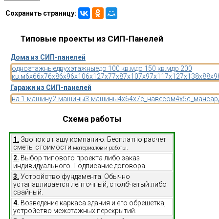
Сохранить страницу:
Типовые проекты из СИП-Панелей
Дома из СИП-панелей
одноэтажные
двухэтажные
до 100 кв.м
до 150 кв.м
до 200
кв.м
6x6
6x7
6x8
6x9
6x10
6x12
7x7
7x8
7x10
7x9
7x11
7x12
7x13
8x8
8x9
Гаражи из СИП-панелей
на 1-машину
2-машины
3-машины
4x6
4x7
с_навесом
4x5
с_мансар
Схема работы
1.
Звонок в нашу компанию. Бесплатно расчет
сметы стоимости
материалов и работы.
2.
Выбор типового проекта либо заказ
индивидуального. Подписание договора.
3.
Устройство фундамента. Обычно
устанавливается ленточный, столбчатый либо
свайный.
4.
Возведение каркаса здания и его обрешетка,
устройство межэтажных перекрытий.