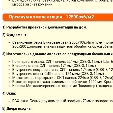
Бригадой (3-5 человек) специалистов компании. Строитель
мусора за счет комании.
Премиум комплектация - 12500руб/м2
1) Разработка проектной документации на дом.
2) Фундамент:
Свайно-винтовой. Винтовые сваи 2500х108х4мм грунт по 
200х200 Дополнительная защитная обработка бруса обвяз
3) Изготовление домокомплекта со следующими базовыми х
Пол первого этажа: СИП-панель 224мм (OSB-3, 12мм). Шаг 6
Внешние стены: СИП-панель 174мм (OSB-3, 12мм).
Внутренние несущие стены: СИП-панель 174 ммм (OSB-3, 12
Внутренние стены: СИП-панель 124 ммм (OSB-3, 12мм).
Межэтажное перекрытие: СИП-панель 224мм (OSB-3, 12мм)
Высота второго этажа в минимальной точке: 1400 мм. Крыш
Кровля: Металлочерепица с покрытие Полиэстер (толщина 
4) Окна:
ПВХ-окна. Белый двухкамерный профиль 70мм с поворотно
5) Дверь входная: