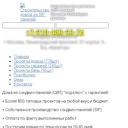
Строительство домов из
СИП-панелей
Москва и ближайщие
регионы
+7-910-483-93-76
info@sip-podklyuch.ru
г.Москва, Ленинградский проспект 37 корпус 3 ,
БЦ «Авиатор»
Главная
Проекты домов (778шт)
Проекты гаражей (240шт)
Проекты бань (95шт)
Портфолио
Цены
Контакты
Дома из сэндвич-панелей (СИП) "под ключ" с гарантией!
+ Более 850 типовых проектов на любой вкус и бюджет.
+ Собственное производство сэндвич-панелей (SIP).
+ Оплата по факту выполненных работ.
+ Построим здание по технологии за 20-45 дней.