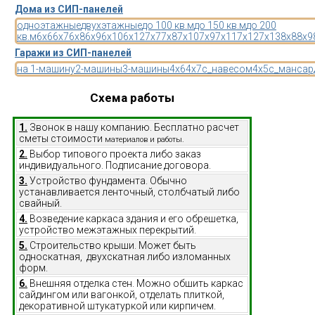
Дома из СИП-панелей
одноэтажные
двухэтажные
до 100 кв.м
до 150 кв.м
до 200
кв.м
6x6
6x7
6x8
6x9
6x10
6x12
7x7
7x8
7x10
7x9
7x11
7x12
7x13
8x8
8x9
Гаражи из СИП-панелей
на 1-машину
2-машины
3-машины
4x6
4x7
с_навесом
4x5
с_мансар
Схема работы
1.
Звонок в нашу компанию. Бесплатно расчет
сметы стоимости
материалов и работы.
2.
Выбор типового проекта либо заказ
индивидуального. Подписание договора.
3.
Устройство фундамента. Обычно
устанавливается ленточный, столбчатый либо
свайный.
4.
Возведение каркаса здания и его обрешетка,
устройство межэтажных перекрытий.
5.
Строительство крыши. Может быть
односкатная, двухскатная либо изломанных
форм.
6.
Внешняя отделка стен. Можно обшить каркас
сайдингом или вагонкой, отделать плиткой,
декоративной штукатуркой или кирпичем.