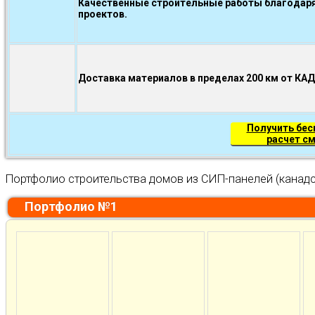
Качественные строительные работы благодаря
проектов.
Доставка материалов в пределах 200 км от КА
Получить бе
расчет с
Портфолио строительства домов из СИП-панелей (канадс
Портфолио №1