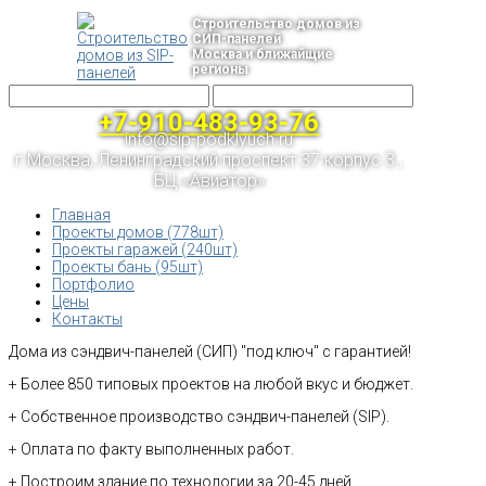
Строительство домов из
СИП-панелей
Москва и ближайщие
регионы
+7-910-483-93-76
info@sip-podklyuch.ru
г.Москва, Ленинградский проспект 37 корпус 3 ,
БЦ «Авиатор»
Главная
Проекты домов (778шт)
Проекты гаражей (240шт)
Проекты бань (95шт)
Портфолио
Цены
Контакты
Дома из сэндвич-панелей (СИП) "под ключ" с гарантией!
+ Более 850 типовых проектов на любой вкус и бюджет.
+ Собственное производство сэндвич-панелей (SIP).
+ Оплата по факту выполненных работ.
+ Построим здание по технологии за 20-45 дней.