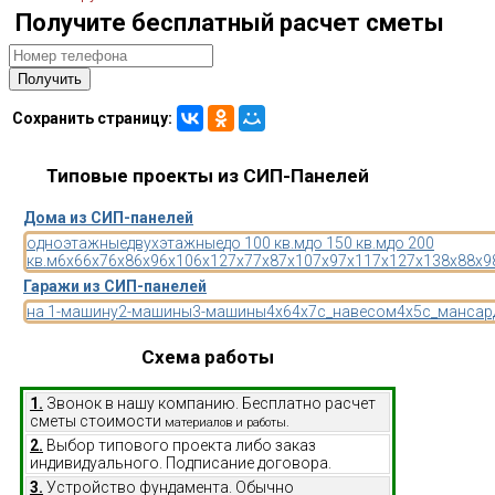
Получите бесплатный расчет сметы
Сохранить страницу:
Типовые проекты из СИП-Панелей
Дома из СИП-панелей
одноэтажные
двухэтажные
до 100 кв.м
до 150 кв.м
до 200
кв.м
6x6
6x7
6x8
6x9
6x10
6x12
7x7
7x8
7x10
7x9
7x11
7x12
7x13
8x8
8x9
Гаражи из СИП-панелей
на 1-машину
2-машины
3-машины
4x6
4x7
с_навесом
4x5
с_мансар
Схема работы
1.
Звонок в нашу компанию. Бесплатно расчет
сметы стоимости
материалов и работы.
2.
Выбор типового проекта либо заказ
индивидуального. Подписание договора.
3.
Устройство фундамента. Обычно