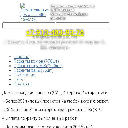
Строительство домов из
СИП-панелей
Москва и ближайщие
регионы
+7-910-483-93-76
info@sip-podklyuch.ru
г.Москва, Ленинградский проспект 37 корпус 3 ,
БЦ «Авиатор»
Главная
Проекты домов (778шт)
Проекты гаражей (240шт)
Проекты бань (95шт)
Портфолио
Цены
Контакты
Дома из сэндвич-панелей (СИП) "под ключ" с гарантией!
+ Более 850 типовых проектов на любой вкус и бюджет.
+ Собственное производство сэндвич-панелей (SIP).
+ Оплата по факту выполненных работ.
+ Построим здание по технологии за 20-45 дней.