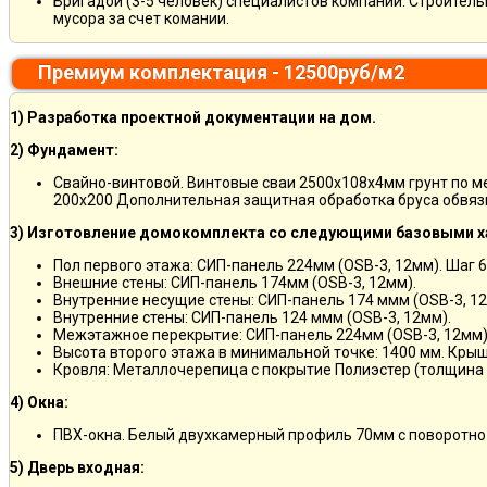
Бригадой (3-5 человек) специалистов компании. Строитель
мусора за счет комании.
Премиум комплектация - 12500руб/м2
1) Разработка проектной документации на дом.
2) Фундамент:
Свайно-винтовой. Винтовые сваи 2500х108х4мм грунт по 
200х200 Дополнительная защитная обработка бруса обвяз
3) Изготовление домокомплекта со следующими базовыми х
Пол первого этажа: СИП-панель 224мм (OSB-3, 12мм). Шаг 6
Внешние стены: СИП-панель 174мм (OSB-3, 12мм).
Внутренние несущие стены: СИП-панель 174 ммм (OSB-3, 12
Внутренние стены: СИП-панель 124 ммм (OSB-3, 12мм).
Межэтажное перекрытие: СИП-панель 224мм (OSB-3, 12мм)
Высота второго этажа в минимальной точке: 1400 мм. Крыш
Кровля: Металлочерепица с покрытие Полиэстер (толщина 
4) Окна:
ПВХ-окна. Белый двухкамерный профиль 70мм с поворотно
5) Дверь входная: