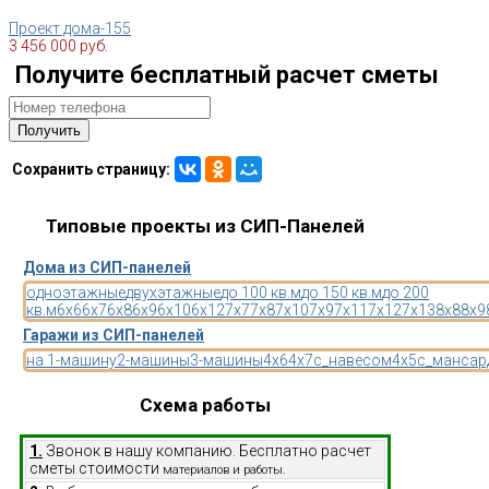
Проект дома-155
3 456 000 руб.
Получите бесплатный расчет сметы
Сохранить страницу:
Типовые проекты из СИП-Панелей
Дома из СИП-панелей
одноэтажные
двухэтажные
до 100 кв.м
до 150 кв.м
до 200
кв.м
6x6
6x7
6x8
6x9
6x10
6x12
7x7
7x8
7x10
7x9
7x11
7x12
7x13
8x8
8x9
Гаражи из СИП-панелей
на 1-машину
2-машины
3-машины
4x6
4x7
с_навесом
4x5
с_мансар
Схема работы
1.
Звонок в нашу компанию. Бесплатно расчет
сметы стоимости
материалов и работы.