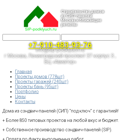
Строительство домов
из СИП-панелей
Москва и ближайщие
регионы
+7-910-483-93-76
info@sip-podklyuch.ru
г.Москва, Ленинградский проспект 37 корпус 3 ,
БЦ «Авиатор»
Главная
Проекты домов (778шт)
Проекты гаражей (240шт)
Проекты бань (95шт)
Портфолио
Цены
Контакты
Дома из сэндвич-панелей (СИП) "под ключ" с гарантией!
+ Более 850 типовых проектов на любой вкус и бюджет.
+ Собственное производство сэндвич-панелей (SIP).
+ Оплата по факту выполненных работ.