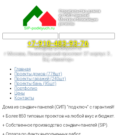
Строительство домов
из СИП-панелей
Москва и ближайщие
регионы
+7-910-483-93-76
info@sip-podklyuch.ru
г.Москва, Ленинградский проспект 37 корпус 3 ,
БЦ «Авиатор»
Главная
Проекты домов (778шт)
Проекты гаражей (240шт)
Проекты бань (95шт)
Портфолио
Цены
Контакты
Дома из сэндвич-панелей (СИП) "под ключ" с гарантией!
+ Более 850 типовых проектов на любой вкус и бюджет.
+ Собственное производство сэндвич-панелей (SIP).
+ Оплата по факту выполненных работ.