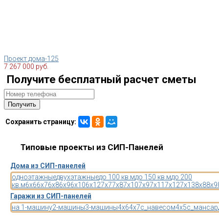
Проект дома-125
7 267 000 руб.
Получите бесплатный расчет сметы
Сохранить страницу:
Типовые проекты из СИП-Панелей
Дома из СИП-панелей
одноэтажные
двухэтажные
до 100 кв.м
до 150 кв.м
до 200
кв.м
6x6
6x7
6x8
6x9
6x10
6x12
7x7
7x8
7x10
7x9
7x11
7x12
7x13
8x8
8x9
Гаражи из СИП-панелей
на 1-машину
2-машины
3-машины
4x6
4x7
с_навесом
4x5
с_мансар