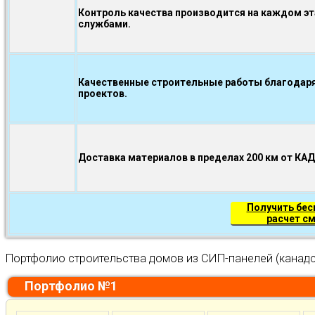
Контроль качества производится на каждом э
службами.
Качественные строительные работы благодаря
проектов.
Доставка материалов в пределах 200 км от КА
Получить бе
расчет с
Портфолио строительства домов из СИП-панелей (канадс
Портфолио №1