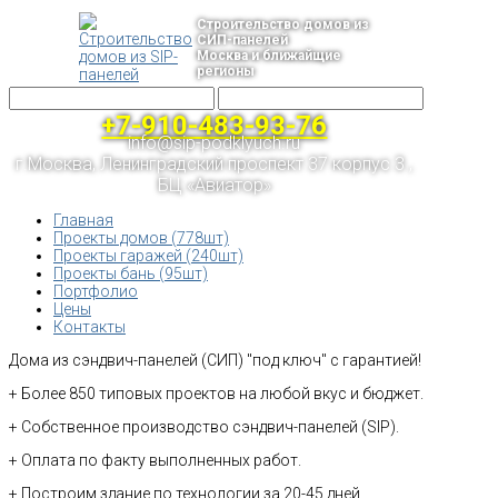
Строительство домов из
СИП-панелей
Москва и ближайщие
регионы
+7-910-483-93-76
info@sip-podklyuch.ru
г.Москва, Ленинградский проспект 37 корпус 3 ,
БЦ «Авиатор»
Главная
Проекты домов (778шт)
Проекты гаражей (240шт)
Проекты бань (95шт)
Портфолио
Цены
Контакты
Дома из сэндвич-панелей (СИП) "под ключ" с гарантией!
+ Более 850 типовых проектов на любой вкус и бюджет.
+ Собственное производство сэндвич-панелей (SIP).
+ Оплата по факту выполненных работ.
+ Построим здание по технологии за 20-45 дней.