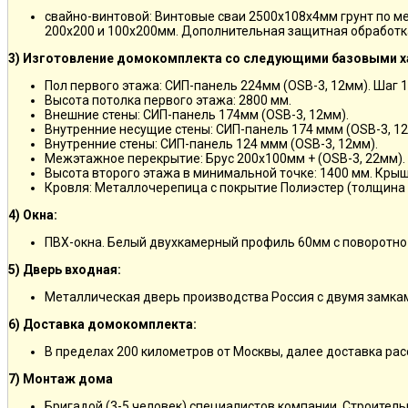
свайно-винтовой: Винтовые сваи 2500х108х4мм грунт по м
200х200 и 100х200мм. Дополнительная защитная обработка
3) Изготовление домокомплекта со следующими базовыми х
Пол первого этажа: СИП-панель 224мм (OSB-3, 12мм). Шаг 
Высота потолка первого этажа: 2800 мм.
Внешние стены: СИП-панель 174мм (OSB-3, 12мм).
Внутренние несущие стены: СИП-панель 174 ммм (OSB-3, 12
Внутренние стены: СИП-панель 124 ммм (OSB-3, 12мм).
Межэтажное перекрытие: Брус 200х100мм + (OSB-3, 22мм).
Высота второго этажа в минимальной точке: 1400 мм. Крыш
Кровля: Металлочерепица с покрытие Полиэстер (толщина 
4) Окна:
ПВХ-окна. Белый двухкамерный профиль 60мм с поворотно
5) Дверь входная:
Металлическая дверь производства Россия с двумя замкам
6) Доставка домокомплекта:
В пределах 200 километров от Москвы, далее доставка ра
7) Монтаж дома
Бригадой (3-5 человек) специалистов компании. Строитель