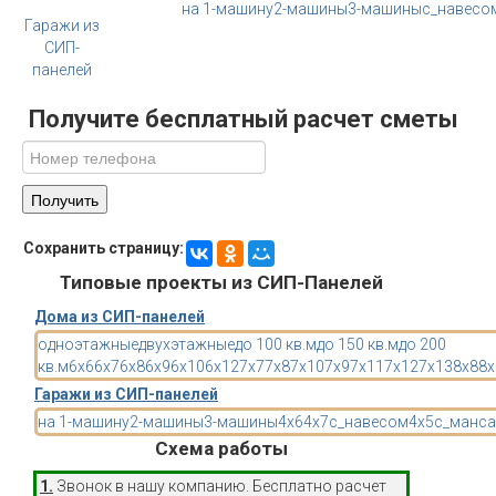
на 1-машину
2-машины
3-машины
с_навесо
Гаражи из
СИП-
панелей
Получите бесплатный расчет сметы
Сохранить страницу:
Типовые проекты из СИП-Панелей
Дома из СИП-панелей
одноэтажные
двухэтажные
до 100 кв.м
до 150 кв.м
до 200
кв.м
6x6
6x7
6x8
6x9
6x10
6x12
7x7
7x8
7x10
7x9
7x11
7x12
7x13
8x8
8x
Гаражи из СИП-панелей
на 1-машину
2-машины
3-машины
4x6
4x7
с_навесом
4x5
с_манса
Схема работы
1.
Звонок в нашу компанию. Бесплатно расчет