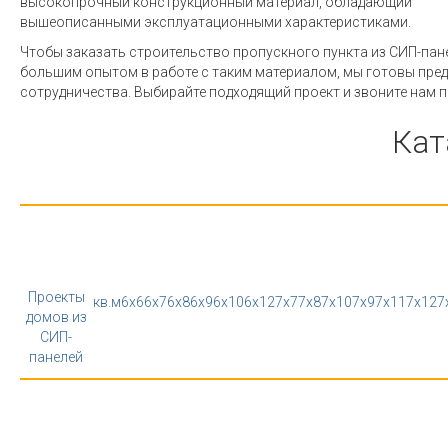
высокопрочный конструкционный материал, обладающий
вышеописанными эксплуатационными характеристиками.
Чтобы заказать строительство пропускного пункта из СИП-пан
большим опытом в работе с таким материалом, мы готовы пре
сотрудничества. Выбирайте подходящий проект и звоните нам п
Кат
Проекты
кв.м
6x6
6x7
6x8
6x9
6x10
6x12
7x7
7x8
7x10
7x9
7x11
7x12
7
домов из
СИП-
панелей