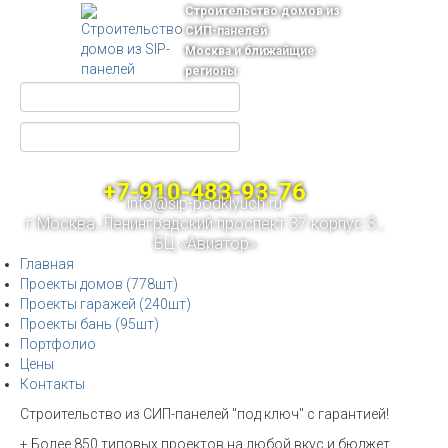
Строительство домов из
СИП-панелей
Москва и ближайщие
регионы
+7-910-483-93-76
info@sip-podklyuch.ru
г.Москва, Ленинградский проспект 37 корпус 3 ,
БЦ «Авиатор»
Главная
Проекты домов (778шт)
Проекты гаражей (240шт)
Проекты бань (95шт)
Портфолио
Цены
Контакты
Строительство из СИП-панелей "под ключ" с гарантией!
+ Более 850 типовых проектов на любой вкус и бюджет.