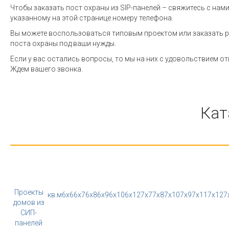
Чтобы заказать пост охраны из SIP-панелей – свяжитесь с нами
указанному на этой странице номеру телефона.
Вы можете воспользоваться типовым проектом или заказать 
поста охраны под ваши нужды.
Если у вас остались вопросы, то мы на них с удовольствием от
Ждем вашего звонка.
Кат
Проекты
кв.м
6x6
6x7
6x8
6x9
6x10
6x12
7x7
7x8
7x10
7x9
7x11
7x12
7
домов из
СИП-
панелей