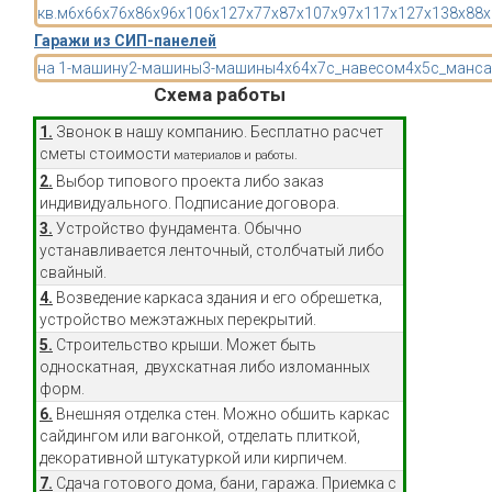
кв.м
6x6
6x7
6x8
6x9
6x10
6x12
7x7
7x8
7x10
7x9
7x11
7x12
7x13
8x8
8x
Гаражи из СИП-панелей
на 1-машину
2-машины
3-машины
4x6
4x7
с_навесом
4x5
с_манса
Схема работы
1.
Звонок в нашу компанию. Бесплатно расчет
сметы стоимости
материалов и работы.
2.
Выбор типового проекта либо заказ
индивидуального. Подписание договора.
3.
Устройство фундамента. Обычно
устанавливается ленточный, столбчатый либо
свайный.
4.
Возведение каркаса здания и его обрешетка,
устройство межэтажных перекрытий.
5.
Строительство крыши. Может быть
односкатная, двухскатная либо изломанных
форм.
6.
Внешняя отделка стен. Можно обшить каркас
сайдингом или вагонкой, отделать плиткой,
декоративной штукатуркой или кирпичем.
7.
Сдача готового дома, бани, гаража. Приемка с