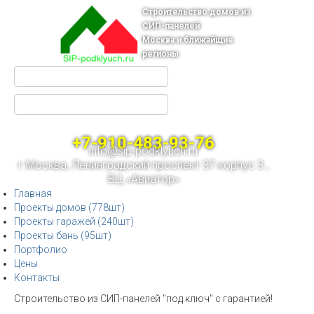
Строительство домов из
СИП-панелей
Москва и ближайщие
регионы
+7-910-483-93-76
info@sip-podklyuch.ru
г.Москва, Ленинградский проспект 37 корпус 3 ,
БЦ «Авиатор»
Главная
Проекты домов (778шт)
Проекты гаражей (240шт)
Проекты бань (95шт)
Портфолио
Цены
Контакты
Строительство из СИП-панелей "под ключ" с гарантией!