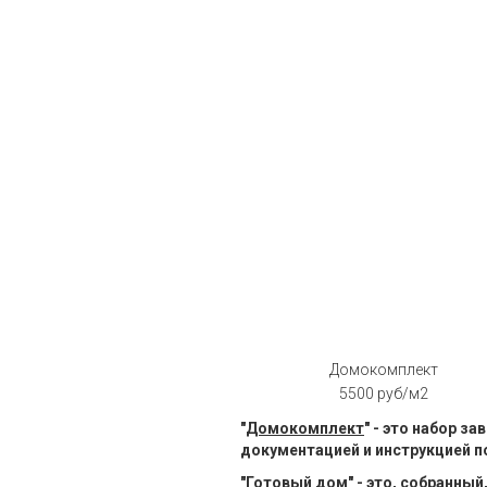
Ск
Домокомплект
5500 руб/м2
"
Домокомплект
" - это набор з
документацией и инструкцией п
"
Готовый дом
" - это, собранн