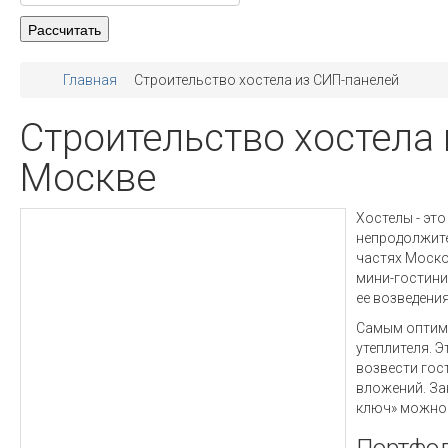
Главная
Строительство хостела из СИП-панелей
Строительство хостела
Москве
Хостелы - эт
непродолжите
частях Моско
мини-гостини
ее возведения
Самым оптима
утеплителя. 
возвести гос
вложений. За
ключ» можно 
Портфол