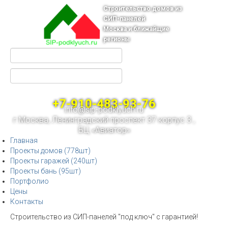
Строительство домов из
СИП-панелей
Москва и ближайщие
регионы
+7-910-483-93-76
info@sip-podklyuch.ru
г.Москва, Ленинградский проспект 37 корпус 3 ,
БЦ «Авиатор»
Главная
Проекты домов (778шт)
Проекты гаражей (240шт)
Проекты бань (95шт)
Портфолио
Цены
Контакты
Строительство из СИП-панелей "под ключ" с гарантией!