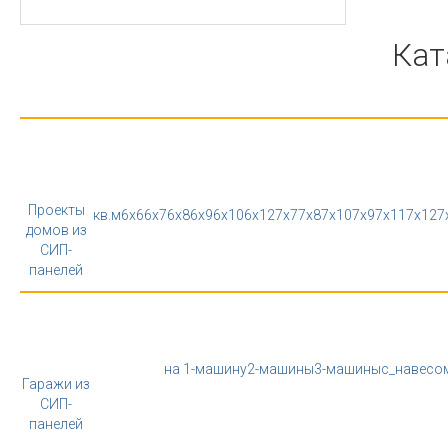
Кат
Проекты
кв.м
6x6
6x7
6x8
6x9
6x10
6x12
7x7
7x8
7x10
7x9
7x11
7x12
7
домов из
СИП-
панелей
на 1-машину
2-машины
3-машины
с_навесо
Гаражи из
СИП-
панелей