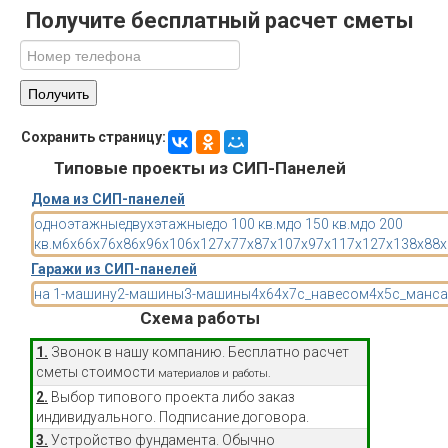
Получите бесплатный расчет сметы
Сохранить страницу:
Типовые проекты из СИП-Панелей
Дома из СИП-панелей
одноэтажные
двухэтажные
до 100 кв.м
до 150 кв.м
до 200
кв.м
6x6
6x7
6x8
6x9
6x10
6x12
7x7
7x8
7x10
7x9
7x11
7x12
7x13
8x8
8x
Гаражи из СИП-панелей
на 1-машину
2-машины
3-машины
4x6
4x7
с_навесом
4x5
с_манса
Схема работы
1.
Звонок в нашу компанию. Бесплатно расчет
сметы стоимости
материалов и работы.
2.
Выбор типового проекта либо заказ
индивидуального. Подписание договора.
3.
Устройство фундамента. Обычно