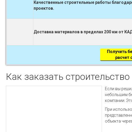
Качественные строительные работы благодаря
проектов.
Доставка материалов в пределах 200 км от КА
Получить б
расчет
Как заказать строительство
Если вы реши
небольшим бю
компании. Эт
При использо
представленны
объекта чере